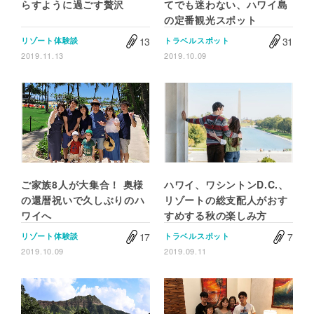
らすように過ごす贅沢
てでも迷わない、ハワイ島
の定番観光スポット
13
31
リゾート体験談
トラベルスポット
2019.11.13
2019.10.09
ご家族8人が大集合！ 奥様
ハワイ、ワシントンD.C.、
の還暦祝いで久しぶりのハ
リゾートの総支配人がおす
ワイへ
すめする秋の楽しみ方
17
7
リゾート体験談
トラベルスポット
2019.10.09
2019.09.11