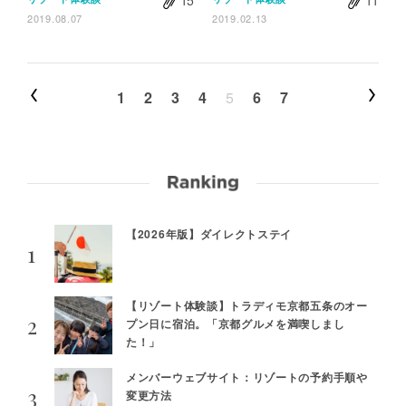
15
11
2019.08.07
2019.02.13
1
2
3
4
5
6
7
【2026年版】ダイレクトステイ
【リゾート体験談】トラディモ京都五条のオー
プン日に宿泊。「京都グルメを満喫しまし
た！」
メンバーウェブサイト：リゾートの予約手順や
変更方法