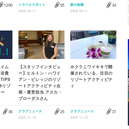
1290
55
34
トラベルスポット
旅の知識
2026.03.11
2026.03.11
タイム
【スタッフインタビュ
ホクラニワイキキで開
森谷貴
ー】ヒルトン・ハワイ
催されている、注目の
IPS
アン・ビレッジのリゾ
リゾートアクティビテ
島5リゾ
ートアクティビティ企
ィ
ー〜
画・運営担当 アスカ・
ブローダスさん
36
25
37
クラブニュース
クラブニュース
2025.11.13
2025.11.13