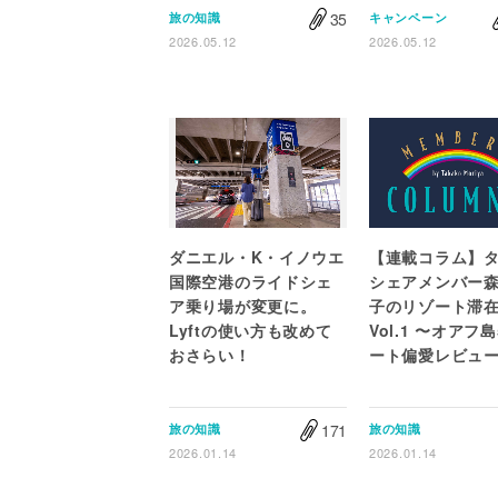
35
旅の知識
キャンペーン
2026.05.12
2026.05.12
ダニエル・K・イノウエ
【連載コラム】
国際空港のライドシェ
シェアメンバー
ア乗り場が変更に。
子のリゾート滞在T
Lyftの使い方も改めて
Vol.1 〜オアフ
おさらい！
ート偏愛レビュ
171
旅の知識
旅の知識
2026.01.14
2026.01.14