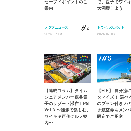
セーブドポイントのご
で、親子でワイ
案内
大満喫しよう
21
クラブニュース
トラベルスポット
2026.07.08
2026.07.08
【連載コラム】タイム
【HIS】 自分流
シェアメンバー森谷貴
タマイズ！ 選べ
子のリゾート滞在TIPS
のプラン付き ハ
Vol.3 〜徒歩で楽しむ、
き航空券をメン
ワイキキ西側グルメ案
限定でご用意！
内〜