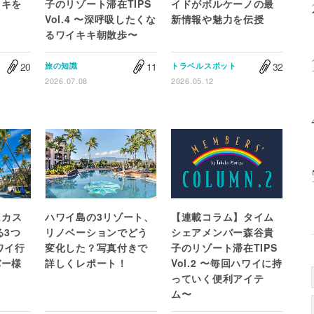
キキを
子のリゾート滞在TIPS
イドがボルケーノの最
Vol.4 〜深呼吸したくな
新情報や魅力を伝授
るワイキキ朝散歩〜
20
11
32
旅の知識
トラベルスポット
2026.07.08
2026.05.12
にカス
ハワイ島の3リゾート、
【連載コラム】タイム
る3つ
リノベーションでどう
シェアメンバー森谷貴
ワイ行
変化した？写真付きで
子のリゾート滞在TIPS
バー様
詳しくレポート！
Vol.2 〜毎回ハワイに持
っていく便利アイテ
ム〜