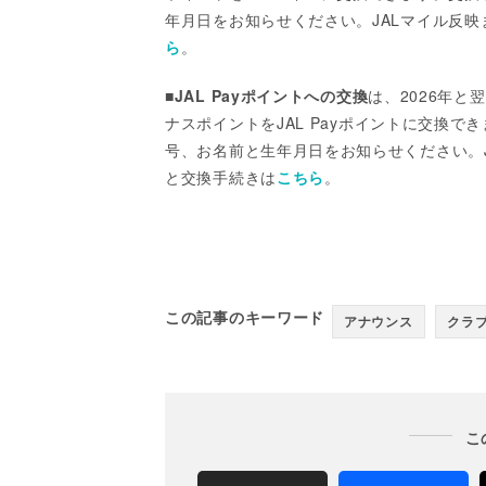
年月日をお知らせください。JALマイル反映
ら
。
■
JAL Payポイント
への交換
は、
2026
年と
翌
ナスポイントを
JAL Payポイント
に交換でき
号、お名前と生年月日をお知らせください。JA
と交換手続きは
こちら
。
この記事のキーワード
アナウンス
クラ
こ