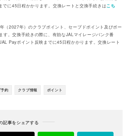
までに45日程かかります。交換レートと交換手続きは
こち
年（
2027
年）のクラブポイント、
セーブドポイント及びボー
ます。
交換手続きの際に、有効なJALマイレージバンク番
L Payポイント
反映までに
45
日程かかります。交換レート
ブ予約
クラブ情報
ポイント
の記事をシェアする