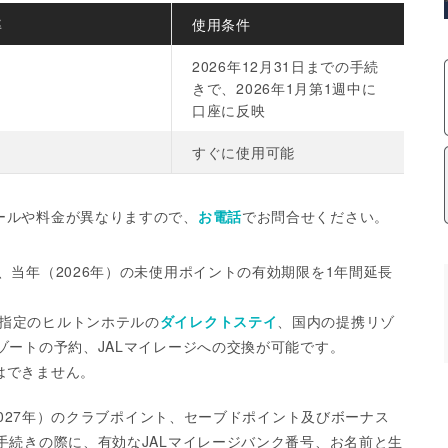
率
使用条件
2026年12月31日までの手続
きで、2026年1月第1週中に
口座に反映
すぐに使用可能
ールや料金が異なりますので、
お電話
でお問合せください。
、当年（2026年）の未使用ポイントの有効期限を1年間延長
指定のヒルトンホテルの
ダイレクトステイ
、国内の提携リゾ
ゾートの予約、JALマイレージへの交換が可能です。
はできません。
2027年）のクラブポイント、セーブドポイント及びボーナス
手続きの際に、有効なJALマイレージバンク番号、お名前と生