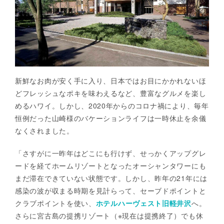
新鮮なお肉が安く手に入り、日本ではお目にかかれないほ
どフレッシュなポキを味わえるなど、豊富なグルメを楽し
めるハワイ。しかし、2020年からのコロナ禍により、毎年
恒例だった山崎様のバケーションライフは一時休止を余儀
なくされました。
「さすがに一昨年はどこにも行けず、せっかくアップグレ
ードを経てホームリゾートとなったオーシャンタワーにも
まだ滞在できていない状態です。しかし、昨年の21年には
感染の波が収まる時期を見計らって、セーブドポイントと
クラブポイントを使い、
ホテルハーヴェスト旧軽井沢
へ。
さらに宮古島の提携リゾート（※現在は提携終了）でも休