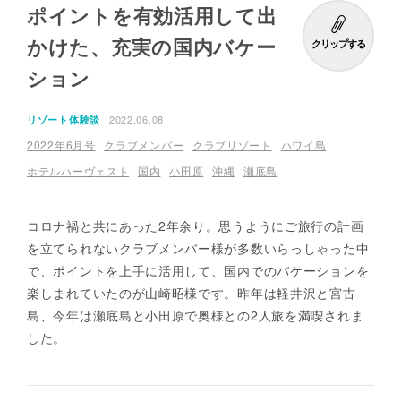
ポイントを有効活用して出
かけた、充実の国内バケー
クリップする
ション
2022.06.08
リゾート体験談
2022年6月号
クラブメンバー
クラブリゾート
ハワイ島
ホテルハーヴェスト
国内
小田原
沖縄
瀬底島
コロナ禍と共にあった2年余り。思うようにご旅行の計画
を立てられないクラブメンバー様が多数いらっしゃった中
で、ポイントを上手に活用して、国内でのバケーションを
楽しまれていたのが山崎昭様です。昨年は軽井沢と宮古
島、今年は瀬底島と小田原で奥様との2人旅を満喫されま
した。