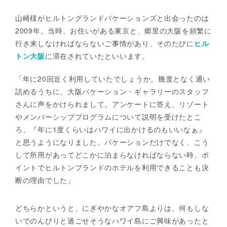
山崎様がヒルトングランドバケーションズと出会ったのは
2009年。当時、お住いがある東京と、郷里の大阪を頻繁に
行き来しなければならないご事情があり、そのたびに
ヒル
トン大阪
に滞在されていたといいます。
「年に20回近く利用していたでしょうか。幾度となく通い
詰めるうちに、大阪バケーション・ギャラリーのスタッフ
さんに声をかけられまして。アンケートに答え、リゾート
やメンバーシッププログラムについて説明を受けたとこ
ろ、『年に1度くらいはハワイに出かけるのもいいなぁ』
と思うようになりました。バケーションだけでなく、こう
して所用があってどこかに泊まらなければならない時、ポ
イントでヒルトンブランドのホテルを利用できることも決
断の理由でした」
どちらかというと、にぎやかなオアフ島よりは、何もしな
いでのんびりと過ごせそうなハワイ島にご興味があったと