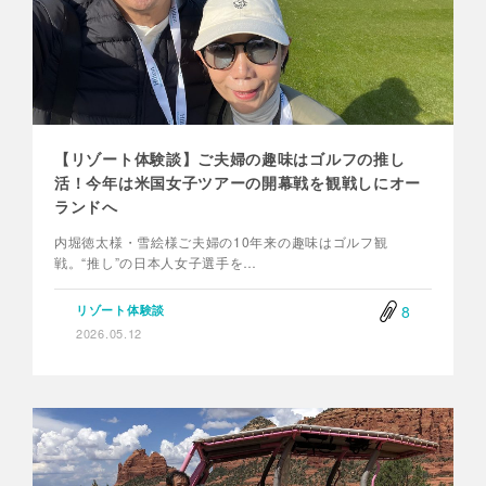
【リゾート体験談】ご夫婦の趣味はゴルフの推し
活！今年は米国女子ツアーの開幕戦を観戦しにオー
ランドへ
内堀徳太様・雪絵様ご夫婦の10年来の趣味はゴルフ観
戦。“推し”の日本人女子選手を…
8
リゾート体験談
2026.05.12