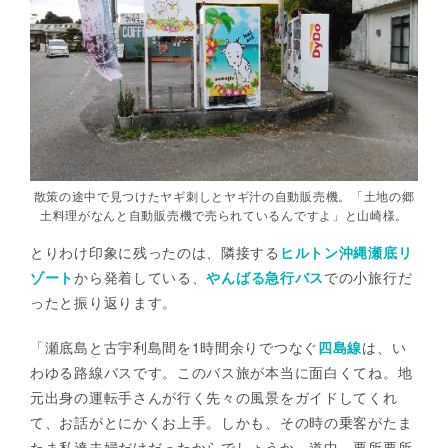
散策の途中で見つけたヤギ刺しとヤギ汁の自動販売機。「土地の郷
土料理がなんと自動販売機で売られているんですよ」と山崎様。
とりわけ印象に残ったのは、隣接する
ヒルトン沖縄瀬底リ
ゾート
から発着している、
やんばる急行バス
での小旅行だ
ったと振り返ります。
「瀬底島と古宇利島間を1時間余りでつなぐ
四島線
は、い
わゆる路線バスです。このバス旅が本当に面白くてね。地
元出身の運転手さんが行く先々の風景をガイドしてくれ
て、お話がとにかくお上手。しかも、その時の乗客がたま
たま私達夫婦だけだったからでしょうか。道中、要所要所