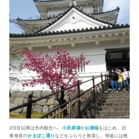
2日目以降は市内観光へ。
小田原城
や
お堀端
をはじめ、旧
東海道の
かまぼこ通り
などをぶらりと散策し、帰途には晩