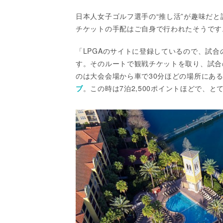
日本人女子ゴルフ選手の“推し活”が趣味だ
チケットの手配はご自身で行われたそうです
「LPGAのサイトに登録しているので、試
す。そのルートで観戦チケットを取り、試合
のは大会会場から車で30分ほどの場所にあ
ブ
。この時は7泊2,500ポイントほどで、