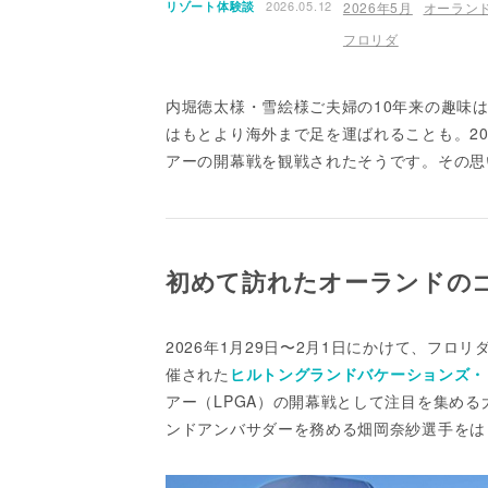
2026.05.12
リゾート体験談
2026年5月
オーラン
フロリダ
内堀徳太様・雪絵様ご夫婦の10年来の趣味は
はもとより海外まで足を運ばれることも。2
アーの開幕戦を観戦されたそうです。その思
初めて訪れたオーランドの
2026年1月29日〜2月1日にかけて、フ
催された
ヒルトングランドバケーションズ・
アー（LPGA）の開幕戦として注目を集め
ンドアンバサダーを務める畑岡奈紗選手をは