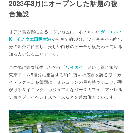
2023年3月にオープンした話題の複
合施設
オアフ島西部にあるエヴァ地区は、ホノルルの
ダニエル・
K・イノウエ国際空港
から車で約30分、ワイキキから約45
分の郊外に位置し、美しい白砂のビーチが横たわっている
知る人ぞ知るエリアです。
この地に昨春誕生したのが「
ワイカイ
」という複合施設。
東京ドーム5個分に相当する約21万㎡の広さを誇るワイカ
イ・ラグーンを筆頭に、ミシュランの星を持つシェフが手
がけるダイニング、カジュアルなバー＆カフェ、アパレル
ショップ、イベントスペースなどを兼ね備えています。