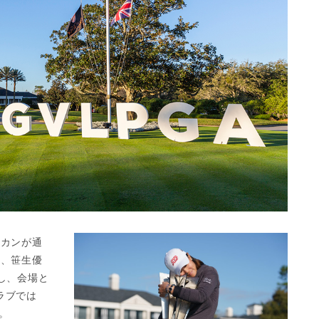
・カンが通
手、笹生優
し、会場と
ラブでは
。