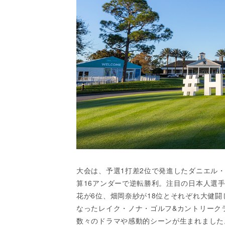
大会は、予選1打差2位で発進したダニエル
算16アンダーで逆転勝利。注目の日本人選
花が6位、畑岡奈紗が18位とそれぞれ大健闘
なったレイク・ノナ・ゴルフ&カントリーク
数々のドラマや感動的シーンが生まれました