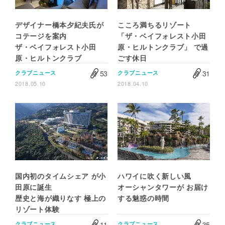
デザイナー橋本夕紀夫氏が
こころ満ちるリゾート
コテージを案内
「ザ・ベイフォレスト小田
ザ・ベイフォレスト小田
原・ヒルトンクラブ」 で過
原・ヒルトンクラブ
ごす休日
53
31
クラブニュース
クラブニュース
2018.05.10
2018.04.10
国内初のタイムシェア が小
ハワイに吹く新しい風
田原に誕生
オーシャンタワーが お届け
歴史と海が織りなす 極上の
する魅惑の時間
リゾート体験
11
35
クラブニュース
クラブニュース