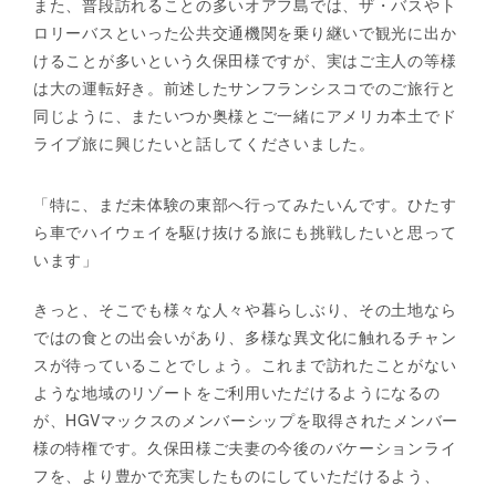
また、普段訪れることの多いオアフ島では、ザ・バスやト
ロリーバスといった公共交通機関を乗り継いで観光に出か
けることが多いという久保田様ですが、実はご主人の等様
は大の運転好き。前述したサンフランシスコでのご旅行と
同じように、またいつか奥様とご一緒にアメリカ本土でド
ライブ旅に興じたいと話してくださいました。
「特に、まだ未体験の東部へ行ってみたいんです。ひたす
ら車でハイウェイを駆け抜ける旅にも挑戦したいと思って
います」
きっと、そこでも様々な人々や暮らしぶり、その土地なら
ではの食との出会いがあり、多様な異文化に触れるチャン
スが待っていることでしょう。これまで訪れたことがない
ような地域のリゾートをご利用いただけるようになるの
が、HGVマックスのメンバーシップを取得されたメンバー
様の特権です。久保田様ご夫妻の今後のバケーションライ
フを、より豊かで充実したものにしていただけるよう、