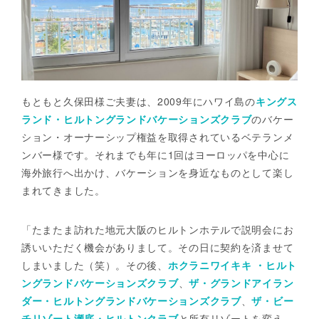
もともと久保田様ご夫妻は、2009年にハワイ島の
キングス
ランド・ヒルトングランドバケーションズクラブ
のバケー
ション・オーナーシップ権益を取得されているベテランメ
ンバー様です。それまでも年に1回はヨーロッパを中心に
海外旅行へ出かけ、バケーションを身近なものとして楽し
まれてきました。
「たまたま訪れた地元大阪のヒルトンホテルで説明会にお
誘いいただく機会がありまして。その日に契約を済ませて
しまいました（笑）。その後、
ホクラニワイキキ ・ヒルト
ングランドバケーションズクラブ
、
ザ・グランドアイラン
ダー・ヒルトングランドバケーションズクラブ
、
ザ・ビー
チリゾート瀬底・ヒルトンクラブ
と所有リゾートを変え、