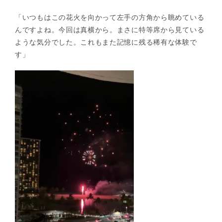
「いつもはこの花火を向かって左手の方角から眺めている
んですよね。今回は真横から。まさに特等席から見ている
ような気分でした。これもまた記憶に残る稀有な体験で
す」
動
画
プ
レ
ー
ヤ
ー