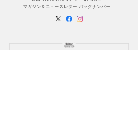
マガジン＆ニュースレター バックナンバー
ヒルトングランドバケーションズは、ヒルトン・ワールドワイド・ホール
ディングス社、またはその子会社の商標であり、ヒルトングランドバケー
ションズ社にライセンスが付与されています。ヒルトングランドバケーシ
ョンズ並びにその施設、および各プログラムは、ヒルトン・ワールドワイ
ド・ホールディングス社とのライセンス契約に基づき、ヒルトングランド
バケーションズの名称により運営されています。