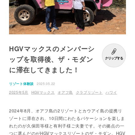
HGVマックスのメンバーシ
ップを取得後、ザ・モダン
クリップする
に滞在してきました！
2025.05.22
リゾート体験談
2025年5月
HGVマックス
オアフ島
クラブリゾート
ハワイ
2024年8月、オアフ島の2リゾートとカウアイ島の提携リ
ゾートに滞在され、10日間にわたるバケーションを楽しま
れたのが久保田等様と有利子様ご夫妻です。その拠点の一
つに選んだのがHGVマックスリゾートのザ・モダン。HGV