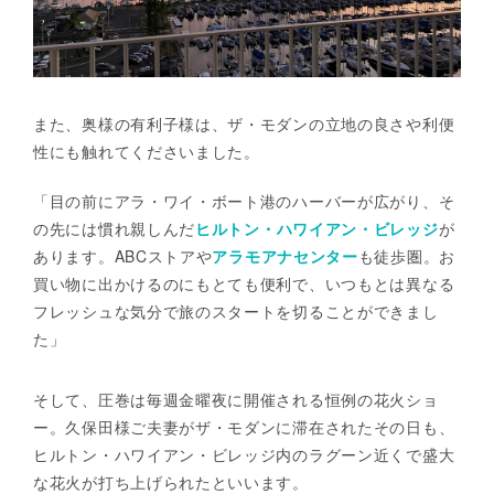
また、奥様の有利子様は、ザ・モダンの立地の良さや利便
性にも触れてくださいました。
「目の前にアラ・ワイ・ボート港のハーバーが広がり、そ
の先には慣れ親しんだ
ヒルトン・ハワイアン・ビレッジ
が
あります。ABCストアや
アラモアナセンター
も徒歩圏。お
買い物に出かけるのにもとても便利で、いつもとは異なる
フレッシュな気分で旅のスタートを切ることができまし
た」
そして、圧巻は毎週金曜夜に開催される恒例の花火ショ
ー。久保田様ご夫妻がザ・モダンに滞在されたその日も、
ヒルトン・ハワイアン・ビレッジ内のラグーン近くで盛大
な花火が打ち上げられたといいます。