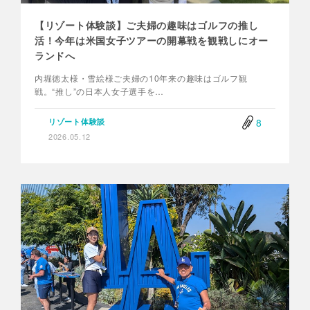
【リゾート体験談】ご夫婦の趣味はゴルフの推し
活！今年は米国女子ツアーの開幕戦を観戦しにオー
ランドへ
内堀徳太様・雪絵様ご夫婦の10年来の趣味はゴルフ観
戦。“推し”の日本人女子選手を…
8
リゾート体験談
2026.05.12