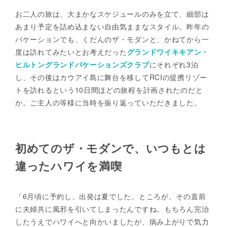
お二人の旅は、大まかなスケジュールのみを立て、細部は
あまり予定を詰め込まない自由気ままなスタイル。昨年の
バケーションでも、くだんのザ・モダンと、かねてから一
度は訪れてみたいとお考えだった
グランドワイキキアン・
ヒルトングランドバケーションズクラブ
にそれぞれ3泊
し、その後はカウアイ島に舞台を移してRCIの提携リゾー
トを訪れるという10日間ほどの旅程を計画されたのだと
か。ご主人の等様に当時を振り返っていただきました。
初めてのザ・モダンで、いつもとは
違ったハワイを満喫
「6月頃に予約し、出発は夏でした。ところが、その直前
に夫婦共に風邪を引いてしまったんですね。もちろん完治
したうえでハワイへと向かいましたが、病み上がりで気力