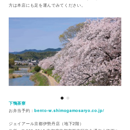
方は本店にも足を運んでみてください。
下鴨茶寮
お弁当予約：
bento-w.shimogamosaryo.co.jp/
ジェイアール京都伊勢丹店（地下2階）