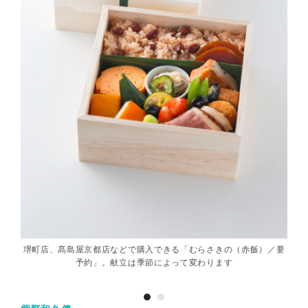
すびと
堺町店、髙島屋京都店などで購入できる「むらさきの（赤飯）／要
堺町
予約」。献立は季節によって変わります