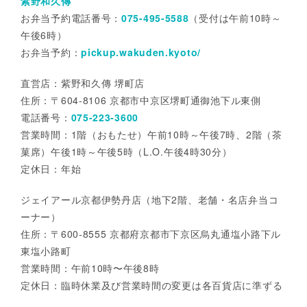
紫野和久傳
お弁当予約電話番号：
075-495-5588
（受付は午前10時～
午後6時）
お弁当予約：
pickup.wakuden.kyoto/
直営店：紫野和久傳 堺町店
住所：〒604-8106 京都市中京区堺町通御池下ル東側
電話番号：
075-223-3600
営業時間：1階（おもたせ）午前10時～午後7時、2階（茶
菓席）午後1時～午後5時（L.O.午後4時30分）
定休日：年始
ジェイアール京都伊勢丹店（地下2階、老舗・名店弁当コ
ーナー）
住所：〒600-8555 京都府京都市下京区烏丸通塩小路下ル
東塩小路町
営業時間：午前10時〜午後8時
定休日：臨時休業及び営業時間の変更は各百貨店に準ずる