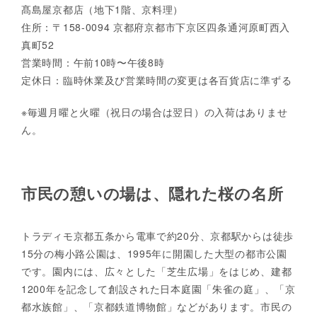
髙島屋京都店（地下1階、京料理）
住所：〒158-0094 京都府京都市下京区四条通河原町西入
真町52
営業時間：午前10時〜午後8時
定休日：臨時休業及び営業時間の変更は各百貨店に準ずる
※毎週月曜と火曜（祝日の場合は翌日）の入荷はありませ
ん。
市民の憩いの場は、隠れた桜の名所
トラディモ京都五条から電車で約20分、京都駅からは徒歩
15分の梅小路公園は、1995年に開園した大型の都市公園
です。園内には、広々とした「芝生広場」をはじめ、建都
1200年を記念して創設された日本庭園「朱雀の庭」、「京
都水族館」、「京都鉄道博物館」などがあります。市民の