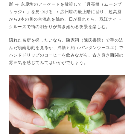
影 → 永慶坊のアーケードを散策して「月亮橋（ムーンブ
リッジ）」を見つける → 広州塔の最上階に登り、超高層
から3本の川の合流点を眺め、日が暮れたら、珠江ナイト
クルーズで街の明かりが輝き始める夜景を楽しむ。
隠れた名所を探したいなら、陳家祠（陳氏書院）で手の込
んだ嶺南彫刻を見るか、泮塘五約（パンタンウーユエ）で
ハンドドリップのコーヒーを飲みながら、古き良き西関の
雰囲気を感じてみてはいかがでしょう。