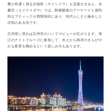
響が色濃く残る沙面島（サメントウ）も見逃せません。永
慶坊（エイケイボウ）では、騎楼建築のアーケードと個性
的なブティックが西関地区にあり、現代らしさと融合した
活気のある街です。
広州塔に登れば広州市のパノラマビューが広がります。珠
江のナイトクルーズに参加して、水上から両岸のきらびや
かな夜景を眺めるという楽しみ方もあります。