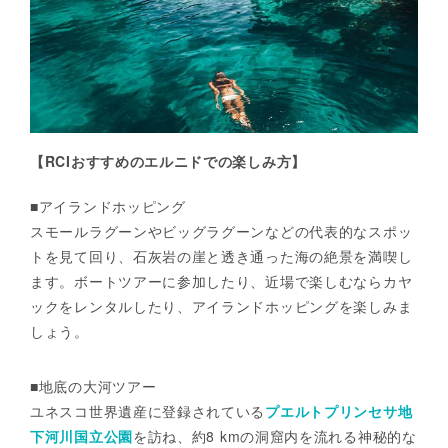
【RCIおすすめのエルニドでの楽しみ方】
■アイランドホッピング
スモールラグーンやビッグラグーンなどの代表的なスポッ
トを見て回り、石灰岩の崖と透き通った海の絶景を満喫し
ます。ボートツアーに参加したり、近場で楽しむならカヤ
ックをレンタルしたり、アイランドホッピングを楽しみま
しょう。
■地底の大河ツアー
ユネスコ世界遺産に登録されている
プエルトプリンセサ地
下河川国立公園
を訪ね、約8 kmの洞窟内を流れる神秘的な