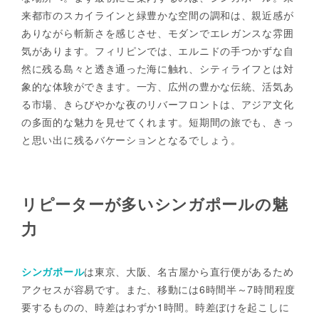
来都市のスカイラインと緑豊かな空間の調和は、親近感が
ありながら斬新さを感じさせ、モダンでエレガンスな雰囲
気があります。フィリピンでは、エルニドの手つかずな自
然に残る島々と透き通った海に触れ、シティライフとは対
象的な体験ができます。一方、広州の豊かな伝統、活気あ
る市場、きらびやかな夜のリバーフロントは、アジア文化
の多面的な魅力を見せてくれます。短期間の旅でも、きっ
と思い出に残るバケーションとなるでしょう。
リピーターが多いシンガポールの魅
力
シンガポール
は東京、大阪、名古屋から直行便があるため
アクセスが容易です。また、移動には6時間半～7時間程度
要するものの、時差はわずか1時間。時差ぼけを起こしに