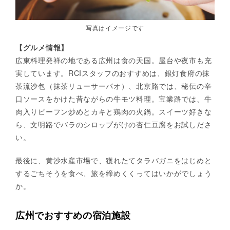
写真はイメージです
【グルメ情報】
広東料理発祥の地である広州は食の天国。屋台や夜市も充
実しています。RCIスタッフのおすすめは、銀灯食府の抹
茶流沙包（抹茶リューサーパオ）、北京路では、秘伝の辛
口ソースをかけた昔ながらの牛モツ料理。宝業路では、牛
肉入りビーフン炒めとカキと鶏肉の火鍋。スイーツ好きな
ら、文明路でバラのシロップがけの杏仁豆腐をお試しださ
い。
最後に、黄沙水産市場で、獲れたてタラバガニをはじめと
するごちそうを食べ、旅を締めくくってはいかがでしょう
か。
広州でおすすめの宿泊施設