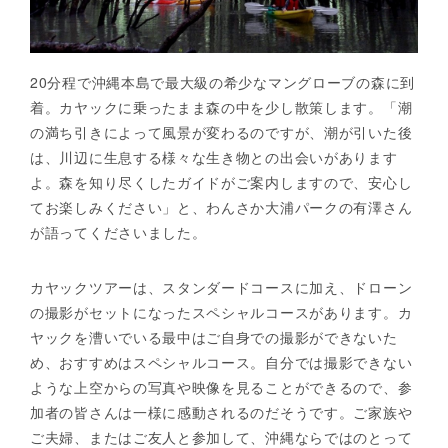
20分程で沖縄本島で最大級の希少なマングローブの森に到
着。カヤックに乗ったまま森の中を少し散策します。「潮
の満ち引きによって風景が変わるのですが、潮が引いた後
は、川辺に生息する様々な生き物との出会いがあります
よ。森を知り尽くしたガイドがご案内しますので、安心し
てお楽しみください」と、わんさか大浦パークの有澤さん
が語ってくださいました。
カヤックツアーは、スタンダードコースに加え、ドローン
の撮影がセットになったスペシャルコースがあります。カ
ヤックを漕いでいる最中はご自身での撮影ができないた
め、おすすめはスペシャルコース。自分では撮影できない
ような上空からの写真や映像を見ることができるので、参
加者の皆さんは一様に感動されるのだそうです。ご家族や
ご夫婦、またはご友人と参加して、沖縄ならではのとって