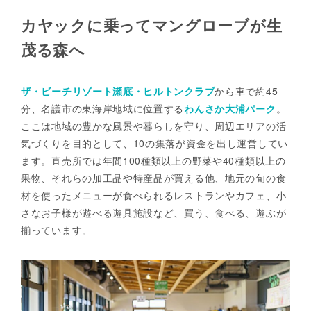
カヤックに乗ってマングローブが生
茂る森へ
ザ・ビーチリゾート瀬底・ヒルトンクラブ
から車で約45
分、名護市の東海岸地域に位置する
わんさか大浦パーク
。
ここは地域の豊かな風景や暮らしを守り、周辺エリアの活
気づくりを目的として、10の集落が資金を出し運営してい
ます。直売所では年間100種類以上の野菜や40種類以上の
果物、それらの加工品や特産品が買える他、地元の旬の食
材を使ったメニューが食べられるレストランやカフェ、小
さなお子様が遊べる遊具施設など、買う、食べる、遊ぶが
揃っています。