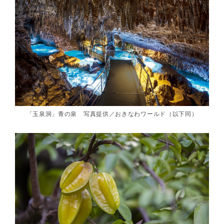
「玉泉洞」青の泉 写真提供／おきなわワールド（以下同）