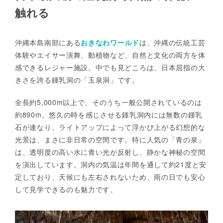
触れる
沖縄本島南部にある
おきなわワールド
は、沖縄の伝統工芸
体験やエイサー演舞、動植物など、自然と文化の両方を体
感できるレジャー施設。中でも見どころは、日本屈指の大
きさを誇る鍾乳洞の「玉泉洞」です。
全長約5,000m以上で、そのうち一般公開されているのは
約890m。悠久の時を感じさせる鍾乳洞内には無数の鍾乳
石が連なり、ライトアップによって浮かび上がる幻想的な
光景は、まさに非日常の空間です。特に人気の「青の泉」
は、透明度の高い水に青い光が反射し、静かな神秘の空間
を演出しています。洞内の気温は年間を通して約21度と安
定しており、天候にも左右されないため、雨の日でも安心
して見学できるのも魅力です。