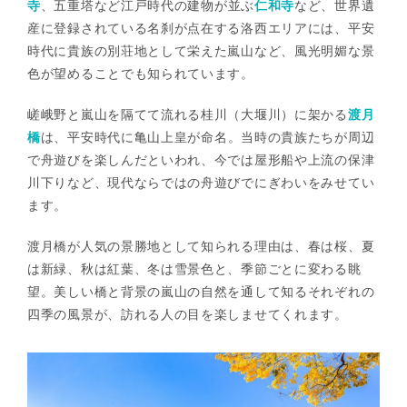
寺
、五重塔など江戸時代の建物が並ぶ
仁和寺
など、世界遺
産に登録されている名刹が点在する洛西エリアには、平安
時代に貴族の別荘地として栄えた嵐山など、風光明媚な景
色が望めることでも知られています。
嵯峨野と嵐山を隔てて流れる桂川（大堰川）に架かる
渡月
橋
は、平安時代に亀山上皇が命名。当時の貴族たちが周辺
で舟遊びを楽しんだといわれ、今では屋形船や上流の保津
川下りなど、現代ならではの舟遊びでにぎわいをみせてい
ます。
渡月橋が人気の景勝地として知られる理由は、春は桜、夏
は新緑、秋は紅葉、冬は雪景色と、季節ごとに変わる眺
望。美しい橋と背景の嵐山の自然を通して知るそれぞれの
四季の風景が、訪れる人の目を楽しませてくれます。