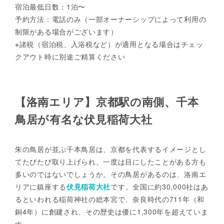
宿泊最低日数：1泊〜
予約方法：電話のみ（一部オーナーシップによって利用の
制限がある場合がございます）
※諸税（宿泊税、入浴税など）が適用となる場合はチェッ
クアウト時に別途ご精算ください
【洛南エリア】京都駅の南側、千本
鳥居が有名な伏見稲荷大社
朱の鳥居が並ぶ千本鳥居は、京都を代表するイメージとし
てたびたび取り上げられ、一度は目にしたことがある方も
多いのではないでしょうか。その鳥居があるのは、洛南エ
リアに鎮座する
伏見稲荷大社
です。全国に約30,000社はあ
るといわれる稲荷神社の総本宮で、奈良時代の711年（和
銅4年）に創建され、その歴史は優に1,300年を超えていま