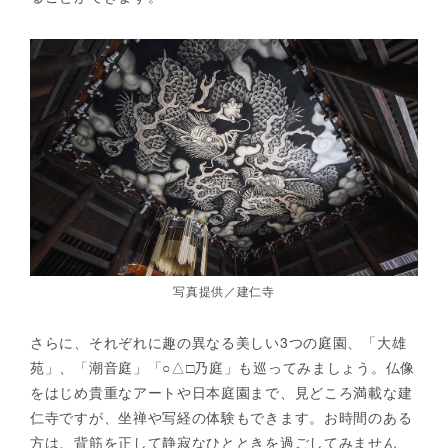
写真提供／建仁寺
さらに、それぞれに趣の異なる美しい3つの庭園、「大雄
苑」、「潮音庭」「○△□乃庭」も巡ってみましょう。仏像
をはじめ貴重なアートや日本庭園まで、見どころ満載な建
仁寺ですが、坐禅や写経の体験もできます。お時間のある
方は、背筋を正して静寂なひとときを過ごしてみません