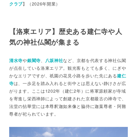
クラブ
】（2026年開業）
【洛東エリア】歴史ある建仁寺や人
気の神社仏閣が集まる
清水寺
や
銀閣寺
、
八坂神社
など、京都を代表する神社仏閣
が点在している洛東エリア。観光客もとても多く、にぎや
かなエリアですが、祇園の花見小路を歩いた先にある
建仁
寺
は、一歩足を踏み入れると街中とは思えない静けさが広
がります。ここは1202年（建仁2年）に将軍源頼家が寺域
を寄進し栄西禅師によって創建された京都最古の禅寺で、
法堂の拈華堂には本尊釈迦如来像と脇侍に迦葉尊者・阿難
尊者が祀られています。