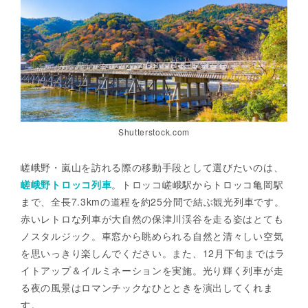
Shutterstock.com
嵯峨野・嵐山を訪れる際の移動手段として選びたいのは、
嵯峨野トロッコ列車
。トロッコ嵯峨駅からトロッコ亀岡駅
まで、全長7.3kmの道程を約25分間で結ぶ観光列車です。
赤いレトロな列車が大自然の保津川渓谷を走る姿はとても
ノスタルジック。車窓から眺められる自然と清々しい空気
を思いっきり楽しんでください。また、12月下旬まではラ
イトアップ＆イルミネーションを実施。光り輝く列車が走
る夜の風景はロマンチックなひとときを演出してくれま
す。