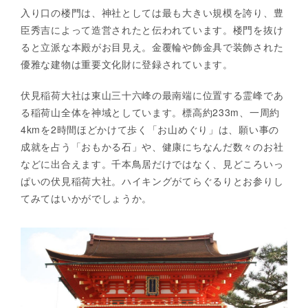
入り口の楼門は、神社としては最も大きい規模を誇り、豊
臣秀吉によって造営されたと伝われています。楼門を抜け
ると立派な本殿がお目見え。金覆輪や飾金具で装飾された
優雅な建物は重要文化財に登録されています。
伏見稲荷大社は東山三十六峰の最南端に位置する霊峰であ
る稲荷山全体を神域としています。標高約233m、一周約
4kmを2時間ほどかけて歩く「お山めぐり」は、願い事の
成就を占う「おもかる石」や、健康にちなんだ数々のお社
などに出合えます。千本鳥居だけではなく、見どころいっ
ぱいの伏見稲荷大社。ハイキングがてらぐるりとお参りし
てみてはいかがでしょうか。