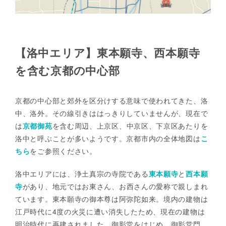
【洛中エリア】東本願寺、西本願寺
を含む京都の中心部
京都の中心部と郊外を区分けする意味で使われてきた、洛
中、洛外。その線引きははっきりしていませんが、現在で
は
京都御苑
を含む周辺、上京区、中京区、下京区あたりを
洛中と呼ぶことが多いようです。京都市内の全体地図は
こ
ちら
をご参照ください。
洛中エリアには、浄土真宗の寺院である
東本願寺
と
西本願
寺
があり、地元ではお東さん、お西さんの愛称で親しまれ
ています。東本願寺の御本尊は阿弥陀如来。境内の建物は
江戸時代に4度の火災に遭い消失したため、現在の建物は
明治時代に再建されました。御影堂をはじめ、御影堂門、