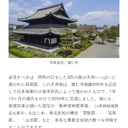
写真提供／建仁寺
必見すべきは、阿吽の口をした2匹の龍が天井いっぱいに
描かれた双龍図。この天井画は、建仁寺創建800年を記念
して日本画家の小泉淳作氏によって描かれたもので、1年
10ヶ月の歳月をかけて2002年に完成しました。他にも、
俵屋宗達が描いた国宝の「風神雷神図屏風」
（※高精細複製
をはじめ、海北友松の襖絵「雲龍図」、「花鳥
品を展示）
図」、「山水図」など、有名な重要文化財の数々を拝観す
ることができます。