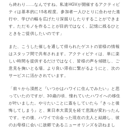
ら終わり……なんですね。私達HGVが開催するアクティビ
ティは基本的に15名程度。参加者一人ひとりに合わせた進
行や、学びの幅を広げたり深掘りしたりすることができま
す。ただモノを作ることが目的ではなく、記憶に残るひと
ときをご提供したいのです」
また、こうした催しを通して得られたゲストの皆様の情報
はスタッフ間で共有されます。アクティビティは、単に楽
しい時間を提供するだけではなく、皆様の声を傾聴し、ご
意見を掬いとる場。より良い滞在に繋がるようにと、次の
サービスに活かされています。
「前々から漠然と『いつかはハワイに住んでみたい』と思
っていたのですが、30歳の頃、憧れていたハワイへの移住
が叶いました。やりたいことに蓋をしていたら『きっと後
悔してしまう』と、東日本大震災を経て意識が変わったん
です。その後、ハワイで出会った現在の主人と結婚し、彼
のお母様に会いに故郷であるニューオリンズを訪ねまし