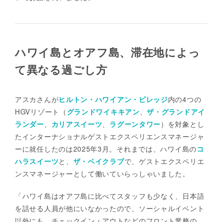
ハワイ島とオアフ島、滞在地によっ
て異なる過ごし方
アスカさんが
ヒルトン・ハワイアン・ビレッジ
内の4つの
HGVリゾート（
グランドワイキキアン
、
ザ・グランドアイ
ランダー
、
カリアスイーツ
、
ラグーンタワー
）を対象とし
たインターナショナルゲストエクスペリエンスマネージャ
ーに就任したのは2025年3月。それまでは、ハワイ島の
コ
ハラスイーツ
と、
ザ・ベイクラブ
で、ゲストエクスペリエ
ンスマネージャーとして働いていらっしゃいました。
「ハワイ島はオアフ島に比べてスタッフも少なく、日本語
を話せる人員が他にいなかったので、ソーシャルイベント
以外にも、チェックイン・アウトなどのフロント業務の