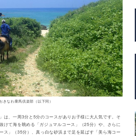
おきなわ乗馬倶楽部（以下同）
」は、一周3分と5分のコースがありお子様に大人気です。そ
抜けて海を眺める「ガジュマルコース」（25分）や、さらに
ース」（35分）、真っ白な砂浜まで足を延ばす「美ら海コー