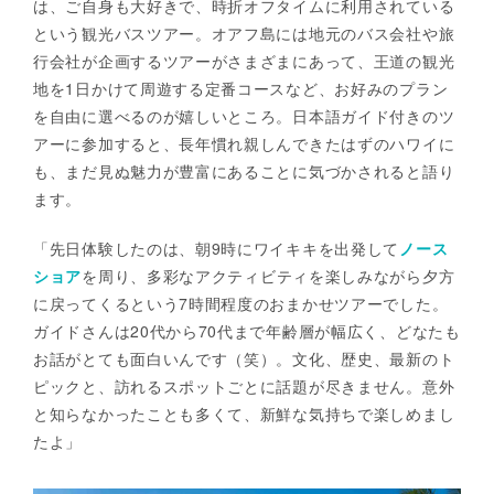
は、ご自身も大好きで、時折オフタイムに利用されている
という観光バスツアー。オアフ島には地元のバス会社や旅
行会社が企画するツアーがさまざまにあって、王道の観光
地を1日かけて周遊する定番コースなど、お好みのプラン
を自由に選べるのが嬉しいところ。日本語ガイド付きのツ
アーに参加すると、長年慣れ親しんできたはずのハワイに
も、まだ見ぬ魅力が豊富にあることに気づかされると語り
ます。
「先日体験したのは、朝9時にワイキキを出発して
ノース
ショア
を周り、多彩なアクティビティを楽しみながら夕方
に戻ってくるという7時間程度のおまかせツアーでした。
ガイドさんは20代から70代まで年齢層が幅広く、どなたも
お話がとても面白いんです（笑）。文化、歴史、最新のト
ピックと、訪れるスポットごとに話題が尽きません。意外
と知らなかったことも多くて、新鮮な気持ちで楽しめまし
たよ」