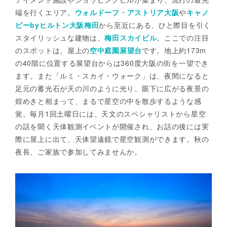
端を行くエリア。
ウォルドーフ・アストリア大阪
や
キャノ
ピーbyヒルトン大阪梅田
から至近にある、ひと際目を引く
スタイリッシュな建物は、
梅田スカイビル
。ここでの注目
のスポットは、屋上の
空中庭園展望台
です。地上約173m
の40階に位置する展望台からは360度大阪の街を一望でき
ます。また「ルミ・スカイ・ウォーク」は、夜間になると
足元の蓄光石が天の川のように光り、眼下に広がる夜景の
煌めきと相まって、まるで星空の中を散歩するような感
覚。毎月1回土曜日には、天文のスペシャリストから星空
の話を聞く天体観測イベントが開催され、お話の後には実
際に屋上に出て、天体望遠鏡で星空観測ができます。秋の
夜長、ご家族で参加してみませんか。