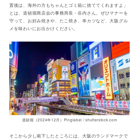
置後は、海外の方もちゃんとゴミ箱に捨ててくれますよ」
とは、道頓堀商店会の事務局長・谷内さん。ぜひマナーを
守って、お好み焼きや、たこ焼き、串カツなど、大阪グル
メを味わいにお出かけください。
道頓堀（2024年12月）Pinglabel / shutterstock.com
そこから少し南下したところには、大阪のランドマークで