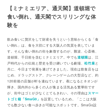
【ミナミエリア、通天閣】道頓堀で
食い倒れ、通天閣でスリリングな体
験を
飲み食いに贅沢をして財産を失うという意味からくる「食
い倒れ」は、食を大切にする大阪人の気質を表していま
す。そんな食い倒れの街を象徴するのが、難波、心斎橋、
道頓堀、千日前を含むミナミエリア。中でも
道頓堀
は、江
戸時代からの伝統と歴史を受け継いでいる劇場、
松竹座
と
共に、今日まで発展を遂げてきました。現在は飲食店をは
じめ、ドラッグストア、クレーンゲームの大型店など、約
120前後の店舗が軒を連ねています。夜になるとネオンが
輝き、国内外から多くの人が集まる活気ある繁華街です
が、街中はゴミが少なくとてもきれい。その理由は
スマー
トゴミ箱「SmaG0」
を設置しているため。「ここは大阪
でも数少ない食べ歩きが可能なスポットです。SmaGo設