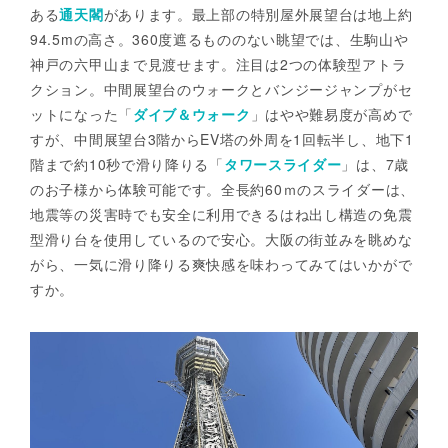
ある
通天閣
があります。最上部の特別屋外展望台は地上約
94.5mの高さ。360度遮るもののない眺望では、生駒山や
神戸の六甲山まで見渡せます。注目は2つの体験型アトラ
クション。中間展望台のウォークとバンジージャンプがセ
ットになった「
ダイブ＆ウォーク
」はやや難易度が高めで
すが、中間展望台3階からEV塔の外周を1回転半し、地下1
階まで約10秒で滑り降りる「
タワースライダー
」は、7歳
のお子様から体験可能です。全長約60ｍのスライダーは、
地震等の災害時でも安全に利用できるはね出し構造の免震
型滑り台を使用しているので安心。大阪の街並みを眺めな
がら、一気に滑り降りる爽快感を味わってみてはいかがで
すか。