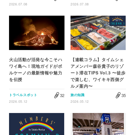
2026.07.08
2026.07.08
火山活動が活発な今こそハ
【連載コラム】タイムシェ
ワイ島へ！現地ガイドがボ
アメンバー森谷貴子のリゾ
ルケーノの最新情報や魅力
ート滞在TIPS Vol.3 〜徒歩
を伝授
で楽しむ、ワイキキ西側グ
ルメ案内〜
32
35
トラベルスポット
旅の知識
2026.05.12
2026.05.12