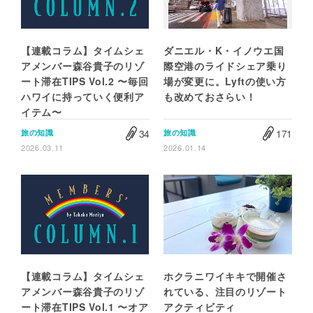
【連載コラム】タイムシェ
ダニエル・K・イノウエ国
アメンバー森谷貴子のリゾ
際空港のライドシェア乗り
ート滞在TIPS Vol.2 〜毎回
場が変更に。Lyftの使い方
ハワイに持っていく便利ア
も改めておさらい！
イテム〜
34
171
旅の知識
旅の知識
2026.03.11
2026.01.14
【連載コラム】タイムシェ
ホクラニワイキキで開催さ
アメンバー森谷貴子のリゾ
れている、注目のリゾート
ート滞在TIPS Vol.1 〜オア
アクティビティ