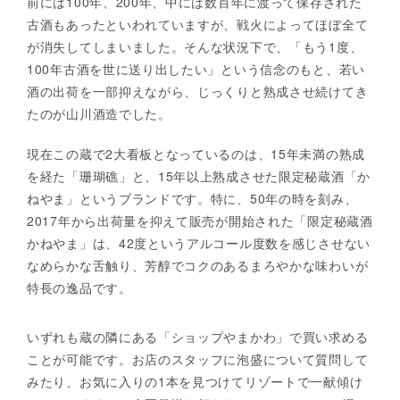
前には100年、200年、中には数百年に渡って保存された
古酒もあったといわれていますが、戦火によってほぼ全て
が消失してしまいました。そんな状況下で、「もう1度、
100年古酒を世に送り出したい」という信念のもと、若い
酒の出荷を一部抑えながら、じっくりと熟成させ続けてき
たのが山川酒造でした。
現在この蔵で2大看板となっているのは、15年未満の熟成
を経た「珊瑚礁」と、15年以上熟成させた限定秘蔵酒「か
ねやま」というブランドです。特に、50年の時を刻み、
2017年から出荷量を抑えて販売が開始された「限定秘蔵酒
かねやま」は、42度というアルコール度数を感じさせない
なめらかな舌触り、芳醇でコクのあるまろやかな味わいが
特長の逸品です。
いずれも蔵の隣にある「ショップやまかわ」で買い求める
ことが可能です。お店のスタッフに泡盛について質問して
みたり、お気に入りの1本を見つけてリゾートで一献傾け