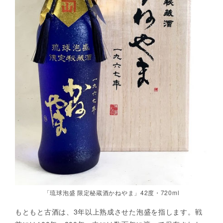
「琉球泡盛 限定秘蔵酒かねやま」42度・720ml
もともと古酒は、3年以上熟成させた泡盛を指します。戦