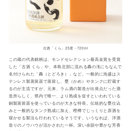
古酒「くら」25度・720ml
この蔵の代表銘柄は、モンドセレクション最高金賞を受賞
した「古酒 くら」や、本島北部に流れる轟の滝にちなんで
名付けられた「轟（とどろき）」など。一般的に泡盛はス
テンレス製蒸留器で蒸留し、甕（かめ）やタンクに貯蔵す
るのが主流ですが、元来、ラム酒の製造が出発点だった酒
造所らしく、県内で唯一、より熟成を促すといわれている
銅製蒸留器を使っているのが大きな特長。伝統的な甕仕込
みと一般的なタンク熟成に加え、樫樽でじっくりと原酒を
寝かせる製法も行われているそうです。いうなれば、洋酒
造りのノウハウが活かされた一杯。深い余韻や豊かな芳香