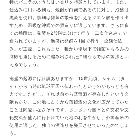
特のバニラのような甘い香りを特徴としています。また、
仕込みに用いる麹も、焼酎が白麹であるのに対し、泡盛は
黒麹を使用。黒麹は雑菌の繁殖を抑えるクエン酸を作り出
すため、温暖な沖縄での酒造りに適しています。さらに多
くの焼酎は、発酵を2段階に分けて行う「二次仕込み」で
造られていますが、泡盛は発酵を1回で行う「全麹仕込
み」が主流。これもまた、暖かい環境下で雑菌やもろみの
腐敗を避けるために編み出された沖縄ならではの製法とい
えるでしょう。
泡盛の起源には諸説ありますが、15世紀頃、シャム（タ
イ）から当時の琉球王国へ伝わったというのがもっとも有
力です。ただし、それ以前から蒸留酒が存在したという文
献もあり、この地に古くから蒸留酒の文化が広がっていた
ことは間違いなさそうです。さまざまな国々との交易や文
化交流が盛んに行われていた地の利を生かし、外国産米の
使用に適した、独自の酒造りを発展させていったのでしょ
う。