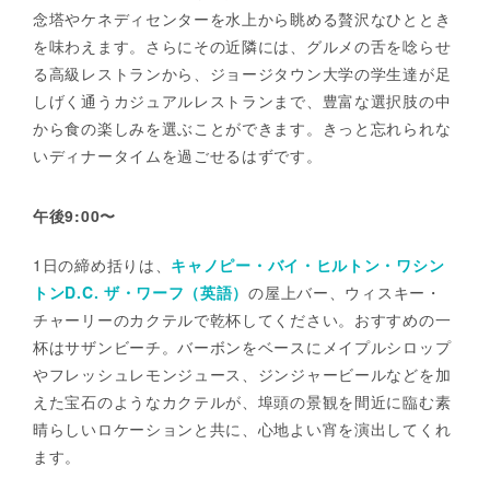
念塔やケネディセンターを水上から眺める贅沢なひととき
を味わえます。さらにその近隣には、グルメの舌を唸らせ
る高級レストランから、ジョージタウン大学の学生達が足
しげく通うカジュアルレストランまで、豊富な選択肢の中
から食の楽しみを選ぶことができます。きっと忘れられな
いディナータイムを過ごせるはずです。
午後9:00〜
1日の締め括りは、
キャノピー・バイ・ヒルトン・ワシン
トンD.C. ザ・ワーフ（英語）
の屋上バー、ウィスキー・
チャーリーのカクテルで乾杯してください。おすすめの一
杯はサザンビーチ。バーボンをベースにメイプルシロップ
やフレッシュレモンジュース、ジンジャービールなどを加
えた宝石のようなカクテルが、埠頭の景観を間近に臨む素
晴らしいロケーションと共に、心地よい宵を演出してくれ
ます。