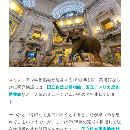
スミソニアン学術協会が運営する19の博物館・美術館なら
びに研究施設には、
国立自然史博物館
、
国立アメリカ歴史
博物館
など、人気のミュージアムがその名を連ねていま
す。
一つひとつを隈なく見て回ろうとすると、時が経つのを忘
れてしまいそうですが、まずは2025年の完成を目指して現
在大規模な改修計画が進められている
国立航空宇宙博物館