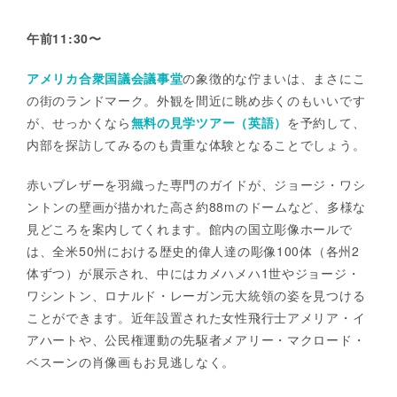
午前11:30〜
アメリカ合衆国議会議事堂
の象徴的な佇まいは、まさにこ
の街のランドマーク。外観を間近に眺め歩くのもいいです
が、せっかくなら
無料の見学ツアー（英語）
を予約して、
内部を探訪してみるのも貴重な体験となることでしょう。
赤いブレザーを羽織った専門のガイドが、ジョージ・ワシ
ントンの壁画が描かれた高さ約88mのドームなど、多様な
見どころを案内してくれます。館内の国立彫像ホールで
は、全米50州における歴史的偉人達の彫像100体（各州2
体ずつ）が展示され、中にはカメハメハ1世やジョージ・
ワシントン、ロナルド・レーガン元大統領の姿を見つける
ことができます。近年設置された女性飛行士アメリア・イ
アハートや、公民権運動の先駆者メアリー・マクロード・
ベスーンの肖像画もお見逃しなく。