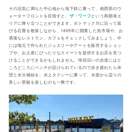
その活気に満ちた中心地から地下鉄に乗って、南西部のウ
ォーターフロントを目指すと、
ザ・ワーフ
という再開発エ
リアに降り立つことができます。ポトマック川に沿って延
びる石畳を散策しながら、1805年に開業した魚市場や、お
洒落なレストラン、カフェをチェックしてみましょう。中
には地元で作られたジュエリーやアートを販売するショッ
プや、お土産にぴったりなスイーツを提供するお店を見つ
けることができるかもしれません。埠頭沿いの歩道にはと
ころどころにベンチが設けられているので歩き疲れたら休
憩と水分補給を。水上タクシーに乗って、水面から辺りの
美しい景観を楽しむのも一興です。