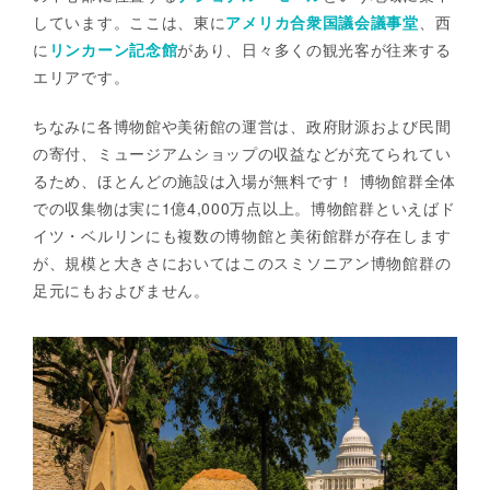
しています。ここは、東に
アメリカ合衆国議会議事堂
、西
に
リンカーン記念館
があり、日々多くの観光客が往来する
エリアです。
ちなみに各博物館や美術館の運営は、政府財源および民間
の寄付、ミュージアムショップの収益などが充てられてい
るため、ほとんどの施設は入場が無料です！ 博物館群全体
での収集物は実に1億4,000万点以上。博物館群といえばド
イツ・ベルリンにも複数の博物館と美術館群が存在します
が、規模と大きさにおいてはこのスミソニアン博物館群の
足元にもおよびません。