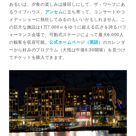
あるいは、夕食の楽しみは後回しにして、ザ・ワーフにあ
るライブハウス、
アンセム
に立ち寄って、コンサートやコ
メディショーに熱狂してみるのもいいかもしれません。こ
の巨大な施設は1万7,000㎡をゆうに超える広さを誇るパフ
ォーマンス会場で、可動式ステージによって最大6,000人
の観客を収容可能。
公式ホームページ（英語）
のカレンダ
ーから好みのプログラム（大抵は午後6:30開場）を見つけ
てチケットを購入できます。