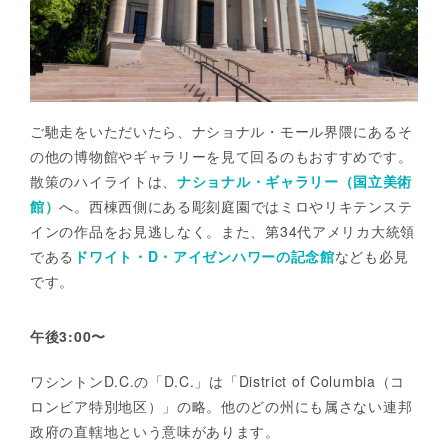
ご馳走をいただいたら、ナショナル・モール界隈にあるそ
の他の博物館やギャラリーを見て回るのもおすすめです。
散策のハイライトは、
ナショナル・ギャラリー（国立美術
館）
へ。西棟西側にある彫刻庭園ではミロやリキテンステ
インの作品をお見逃しなく。また、第34代アメリカ大統領
である
ドワイト・D・アイゼンハワーの記念館
なども必見
です。
午後3:00〜
ワシントンD.C.の「D.C.」は「District of Columbia（コ
ロンビア特別地区）」の略。他のどの州にも属さない連邦
政府の直轄地という意味があります。